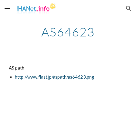
Skip to main content
Skip to navigation
AS64623
AS path
http://www.flast.jp/aspath/as64623.png