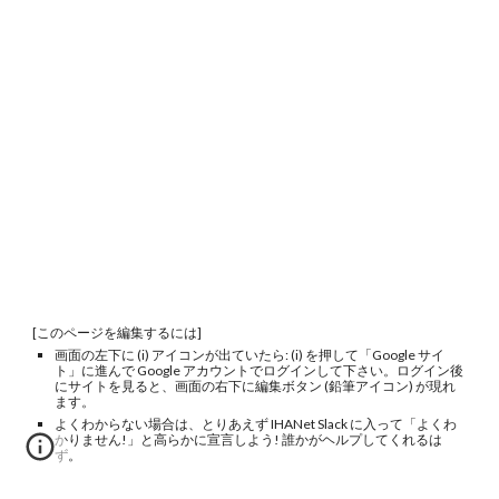
[このページを編集するには]
画面の左下に (i) アイコンが出ていたら: (i) を押して「Google サイ
ト」に進んで Google アカウントでログインして下さい。ログイン後
にサイトを見ると、画面の右下に編集ボタン (鉛筆アイコン) が現れ
ます。
よくわからない場合は、とりあえず IHANet Slack に入って「よくわ
かりません!」と高らかに宣言しよう! 誰かがヘルプしてくれるは
ず。