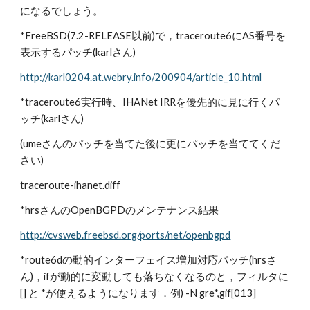
になるでしょう。
*FreeBSD(7.2-RELEASE以前)で，traceroute6にAS番号を
表示するパッチ(karlさん)
http://karl0204.at.webry.info/200904/article_10.html
*traceroute6実行時、IHANet IRRを優先的に見に行くパ
ッチ(karlさん)
(umeさんのパッチを当てた後に更にパッチを当ててくだ
さい)
traceroute-ihanet.diff
*hrsさんのOpenBGPDのメンテナンス結果
http://cvsweb.freebsd.org/ports/net/openbgpd
*route6dの動的インターフェイス増加対応パッチ(hrsさ
ん)，ifが動的に変動しても落ちなくなるのと，フィルタに
[] と *が使えるようになります．例) -N gre*,gif[013]