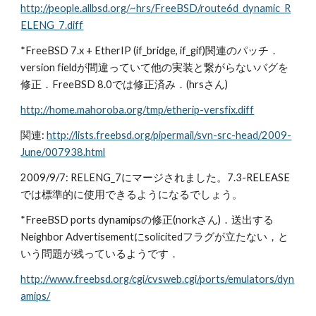
http://people.allbsd.org/~hrs/FreeBSD/route6d_dynamic_R
ELENG_7.diff
*FreeBSD 7.x + EtherIP (if_bridge, if_gif)関連のパッチ．
version fieldが間違っていて他の実装と繋がらないバグを
修正．FreeBSD 8.0では修正済み．(hrsさん)
http://home.mahoroba.org/tmp/etherip-versfix.diff
関連: 
http://lists.freebsd.org/pipermail/svn-src-head/2009-
June/007938.html
2009/9/7: RELENG_7にマージされました。7.3-RELEASE
では標準的に使用できるようになるでしょう。
*FreeBSD ports dynamipsの修正(norkさん)．送出する
Neighbor Advertisementにsolicitedフラグが立たない，と
いう問題が残っているようです．
http://www.freebsd.org/cgi/cvsweb.cgi/ports/emulators/dyn
amips/