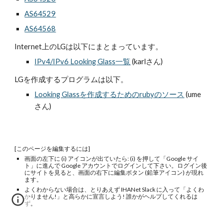
AS64529
AS64568
Internet上のLGは以下にまとまっています。
IPv4/IPv6 Looking Glass一覧
 (karlさん)
LGを作成するプログラムは以下。
Looking Glassを作成するためのrubyのソース
 (ume
さん)
[このページを編集するには]
画面の左下に (i) アイコンが出ていたら: (i) を押して「Google サイ
ト」に進んで Google アカウントでログインして下さい。ログイン後
にサイトを見ると、画面の右下に編集ボタン (鉛筆アイコン) が現れ
ます。
よくわからない場合は、とりあえず IHANet Slack に入って「よくわ
かりません!」と高らかに宣言しよう! 誰かがヘルプしてくれるは
ず。