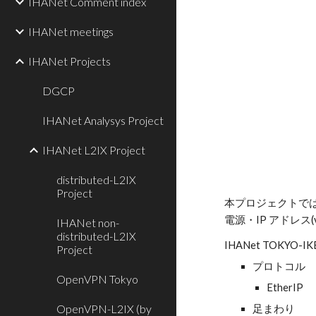
IHANet Comment index
IHANet meetings
IHANet Projects
DGCP
IHANet Analysys Project
IHANet L2IX Project
distributed-L2IX
Project
本プロジェクトでは、
電源・IP アドレス
IHANet non-
distributed-L2IX
IHANet TOKYO-IK
Project
プロトコル
OpenVPN Tokyo
EtherIP
OpenVPN-L2IX (by
足まわり