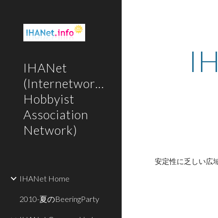
Sk
IH
IHANet
(Internetworking
Hobbyist
Association
Network)
安定性に乏しい広域
IHANet Home
2010-夏のBeeringParty