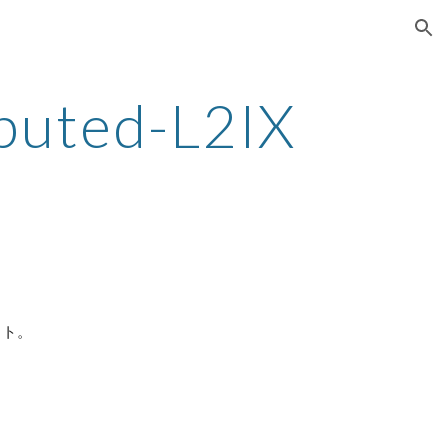
ion
buted-L2IX 
t
クト。